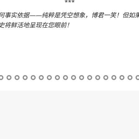
***
何事实依据——纯粹是凭空想象，博君一笑！但如
史将鲜活地呈现在您眼前！