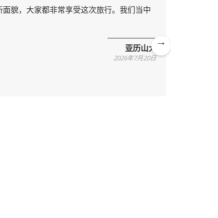
的新面貌，大家都非常享受这次旅行。我们当中
下午好，
院和小巷
心。期待
亚历山大
Ne
2026年7月20日
xt