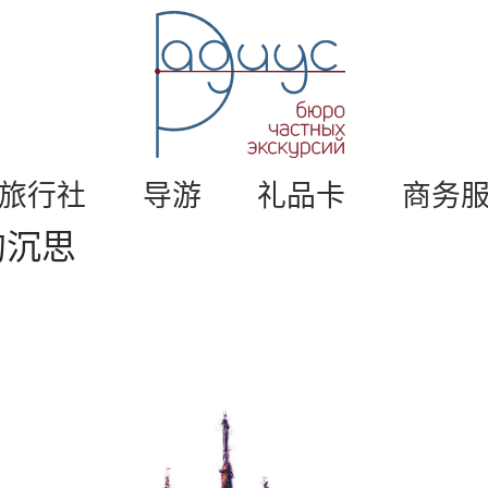
莫
斯
科
私
人
旅
游
游
。
旅行社
导游
礼品卡
商务
莫
的沉思
斯
科
导
游
/
半
径