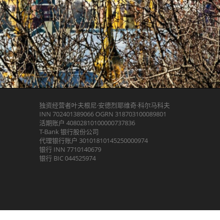
独资经营者叶夫根尼·安德烈耶维奇·科尔马科夫
INN 702401389066 OGRN 318703100089801
活期账户 40802810100000737836
T-Bank 银行股份公司
代理银行账户 30101810145250000974
银行 INN 7710140679
银行 BIC 044525974