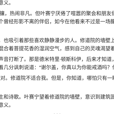
意义。
熙攘攘，热闹非凡。但叶赛宁厌倦了喧嚣的聚会和朋
个曾经形影不离的伴侣，如今在他看来不过是一场
，也吸引着那些喜欢静静漫步的人。修道院的墙壁
混合着菩提花香的湿润空气，感到自己的灵魂渴望
声音打断了。那是德米特里·顿斯科伊，后来才知道
着几分讽刺说道：“谢尔盖，你真以为你能戒酒吗？
得对。修道院不适合我。但是，你知道，哪怕只有一
生和诗歌。叶赛宁望着修道院的墙壁，意识到建筑
意义。