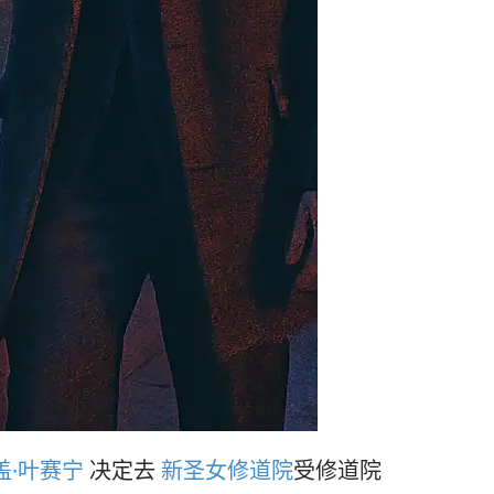
盖·叶赛宁
决定去
新圣女修道院
受修道院