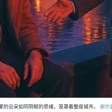
蒙的云朵如同阴郁的思绪，笼罩着整座城市。
谢尔