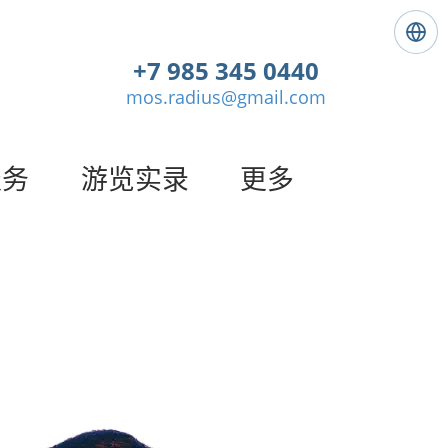
语
言
+7 985 345 0440
:
mos.radius@gmail.com
简
体
中
文
服务
游览实录
更多