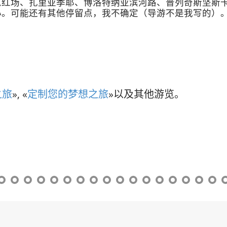
览红场、扎里亚季耶、博洛特纳亚滨河路、普列奇斯坚斯
心。可能还有其他停留点，我不确定（导游不是我写的）
之旅
», «
定制您的梦想之旅
»以及其他游览。