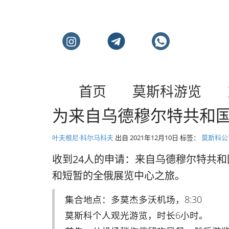
莫斯科私人旅游和导
首页
莫斯科游览
为来自乌德穆尔特共和
叶夫根尼·科尔马科夫
出自
2021年12月10日
标签：
莫斯科公
收到24人的申请：来自乌德穆尔特共
和短暂的全俄展览中心之旅。
集合地点：多莫杰多沃机场，8:30
莫斯科个人观光游览，时长6小时。