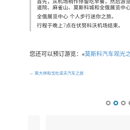
首先，从机场稍作停留吃早餐，然后游
道院、麻雀山、莫斯科城和全俄展览中
全俄展览中心 个人步行迷你之旅。
行程于晚上7点在伏努科沃机场结束。
您还可以预订游览：«
莫斯科汽车观光
文
← 斯大林和戈杜诺夫汽车之旅
章
导
航