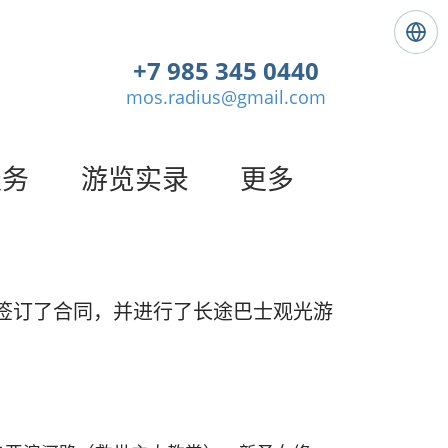
语
言
+7 985 345 0440
:
mos.radius@gmail.com
简
体
中
文
服务
游览实录
更多
签订了合同，并进行了长途巴士观光游