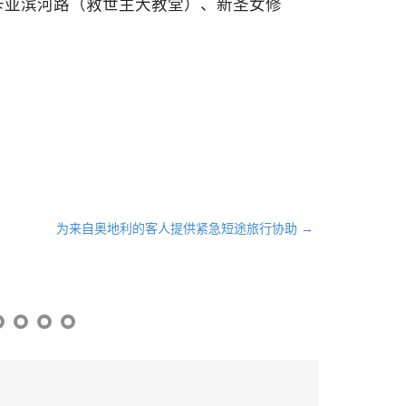
卡亚滨河路（救世主大教堂）、新圣女修
。
为来自奥地利的客人提供紧急短途旅行协助 →