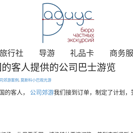
莫
斯
科
私
人
旅
游
游
。
旅行社
导游
礼品卡
商务
莫
国的客人提供的公司巴士游览
斯
科
导
司郊游案例
,
莫斯科小巴观光游
游
/
和国的客人，
公司郊游
我们接到订单，制定了计划，
半
径