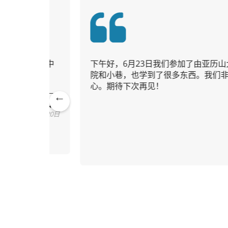
我们当中
下午好，6月23日我们参加了由亚历山大带领
院和小巷，也学到了很多东西。我们非常享受
心。期待下次再见！
亚历山大
Pre
26年7月20日
vio
us