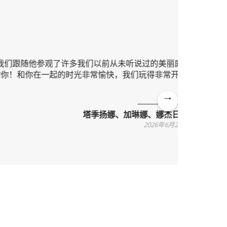
随他参观了许多我们以前从未听说过的美丽庭
这并非我
你在一起的时光非常愉快，我们玩得非常开
地区，起
通俗易懂
Ne
塔季扬娜、加琳娜、娜杰日达
xt
2026年6月24日