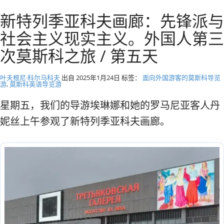
径
莫斯科私人旅游和导游
新特列季亚科夫画廊：先锋派与
社会主义现实主义。外国人第三
次莫斯科之旅 / 第五天
叶夫根尼·科尔马科夫
出自
2025年1月24日
标签：
面向外国游客的莫斯科导览
游
,
莫斯科英语导览游
星期五，我们的导游埃琳娜和她的罗马尼亚客人丹
妮丝上午参观了新特列季亚科夫画廊。