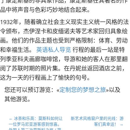
了康定斯基的非具象作品，康定斯基在其著名的作
品中将声音与色彩巧妙地结合起来。
1932年，随着确立社会主义现实主义统一风格的法
令颁布，杰伊涅卡和皮缅诺夫等艺术家回归具象绘
画。他们的作品主题也受到严格限制：体育、劳动
和幸福生活。
英语私人导览
行程的最后一站是特
列季亚科夫画廊咖啡馆，导游和她的客人在那里翻
阅了苏联时期的照片集。在丹妮丝返回酒店之前，
这为一天的行程画上了愉快的句号。
您还可以预订游览：«
定制您的梦想之旅
»以及
其他游览。
文
← 冰茶和乐高：莫斯科如何让
新艺术风格窗户里的光线：游
一位罗马尼亚游客感到惊喜。
客们真幸运！ →
章
外国人第三次莫斯科之旅 / 第