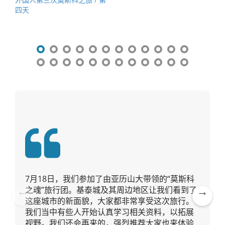
导
四天
航
7月18日，我们参加了由亚历山大带领的“莫斯科
之魂”旅行团。基泰城及其周边地区让我们看到了
这座城市的新面貌，大家都非常享受这次旅行。
Pre
Ne
我们当中有些人开始认真学习相关资料，以拓展
vio
xt
视野。我们还会再来的，强烈推荐大家也来体验