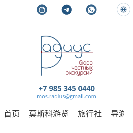
语
言
:
简
体
莫
中
斯
文
科
私
人
旅
游
。
+7 985 345 0440
莫
mos.radius@gmail.com
斯
科
导
首页
莫斯科游览
旅行社
导游
游
/
半